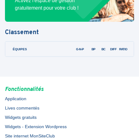
Activez l'espace de gestion
gratuitement pour votre club !
Classement
ÉQUIPES
PTS
JO
G-N-P
BP
BC
DIFF
RATIO
Fonctionnalités
Application
Lives commentés
Widgets gratuits
Widgets - Extension Wordpress
Site internet MonSiteClub