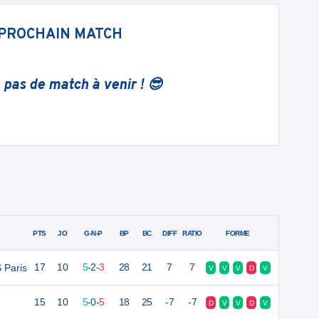
PROCHAIN MATCH
 pas de match à venir ! 😎
PTS
JO
G-N-P
BP
BC
DIFF
RATIO
FORME
 Paris
17
10
5
-
2
-
3
28
21
7
7
V
V
V
D
V
15
10
5
-
0
-
5
18
25
-7
-7
D
V
V
D
V