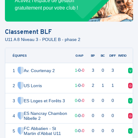
Activez l'espace de gestion
gratuitement pour votre club !
Classement
BLF
U11 A 8 Niveau 3 - POULE B - phase 2
ÉQUIPES
PTS
JO
G-N-P
BP
BC
DIFF
RATIO
1
Av. Courtenay 2
3
1
1
-
0
-
0
3
0
3
V
D
2
US Lorris
3
1
1
-
0
-
0
2
1
1
D
V
3
0
ES Loges et Forêts 3
0
0
-
0
-
0
0
0
0
V
D
ES Nancray Chambon
4
0
0
0
-
0
-
0
0
0
0
D
V
Nibelle 2
FC Abbatien - St
5
0
0
0
-
0
-
0
0
0
0
V
D
Martin d'Abbat U11