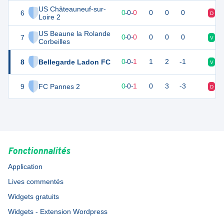
US Châteauneuf-sur-
6
0
0
0
-
0
-
0
0
0
0
D
N
Loire 2
US Beaune la Rolande
7
0
0
0
-
0
-
0
0
0
0
V
D
Corbeilles
8
Bellegarde Ladon FC
0
1
0
-
0
-
1
1
2
-1
V
V
9
FC Pannes 2
0
1
0
-
0
-
1
0
3
-3
D
D
Fonctionnalités
Application
Lives commentés
Widgets gratuits
Widgets - Extension Wordpress