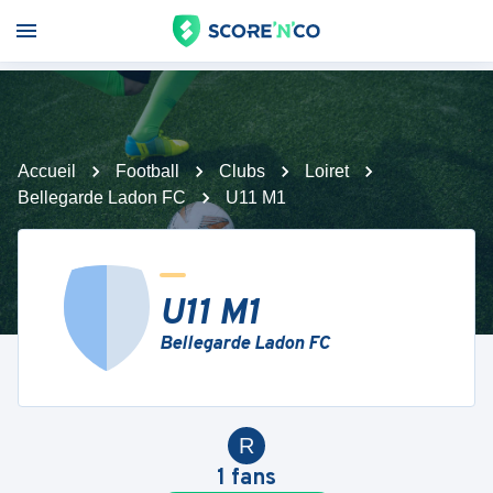
Accueil
Football
Clubs
Loiret
Bellegarde Ladon FC
U11 M1
U11 M1
Bellegarde Ladon FC
R
1
fans