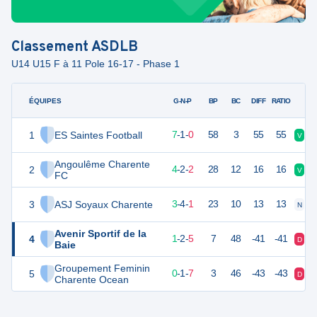
Classement
ASDLB
U14 U15 F à 11 Pole 16-17 - Phase 1
ÉQUIPES
PTS
JO
G-N-P
BP
BC
DIFF
RATIO
1
ES Saintes Football
22
8
7
-
1
-
0
58
3
55
55
V
N
Angoulême Charente
2
14
8
4
-
2
-
2
28
12
16
16
V
V
FC
3
ASJ Soyaux Charente
13
8
3
-
4
-
1
23
10
13
13
N
N
Avenir Sportif de la
4
5
8
1
-
2
-
5
7
48
-41
-41
D
V
Baie
Groupement Feminin
5
1
8
0
-
1
-
7
3
46
-43
-43
D
D
Charente Ocean