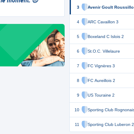
 le moment. 😔
3
Avenir Goult Roussillo
4
ARC Cavaillon 3
5
Boxeland C Islois 2
6
St.O.C. Villelaure
7
FC Vignères 3
8
FC Aureillois 2
9
US Touraine 2
10
Sporting Club Rognonai
11
Sporting Club Luberon 2