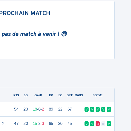
PROCHAIN MATCH
 pas de match à venir ! 😎
PTS
JO
G-N-P
BP
BC
DIFF
RATIO
FORME
54
20
18
-
0
-
2
89
22
67
V
V
V
V
V
 2
47
20
15
-
2
-
3
65
20
45
V
V
D
N
V