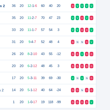
n 2
36
20
12
-
1
-
6
60
40
20
D
V
V
V
V
35
20
11
-
2
-
7
70
47
23
V
V
D
V
D
33
20
11
-
1
-
7
57
54
3
V
V
D
D
V
31
20
9
-
4
-
7
52
48
4
D
N
N
D
V
26
20
8
-
2
-
10
43
55
-12
D
D
V
D
D
20
20
6
-
2
-
12
48
45
3
D
D
D
D
D
17
20
5
-
3
-
11
39
69
-30
V
N
V
N
D
s 2
14
20
5
-
1
-
12
40
64
-24
D
D
N
D
D
1
20
1
-
0
-
17
19
118
-99
D
D
D
D
V