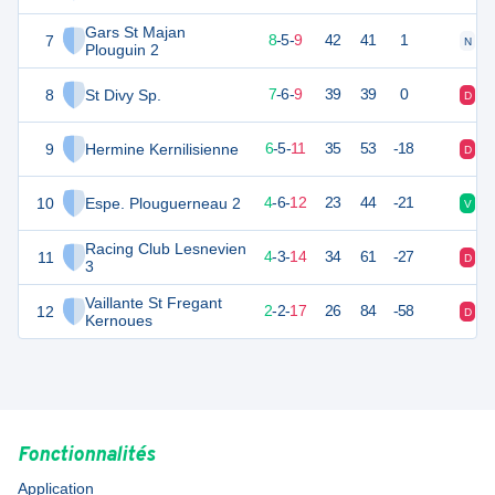
Gars St Majan
7
29
22
8
-
5
-
9
42
41
1
N
V
Plouguin 2
8
St Divy Sp.
27
22
7
-
6
-
9
39
39
0
D
N
9
Hermine Kernilisienne
22
22
6
-
5
-
11
35
53
-18
D
D
10
Espe. Plouguerneau 2
18
22
4
-
6
-
12
23
44
-21
V
D
Racing Club Lesnevien
11
14
22
4
-
3
-
14
34
61
-27
D
V
3
Vaillante St Fregant
12
7
22
2
-
2
-
17
26
84
-58
D
N
Kernoues
Fonctionnalités
Application