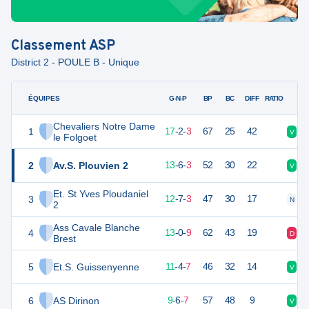
Classement
ASP
District 2 - POULE B - Unique
ÉQUIPES
PTS
JO
G-N-P
BP
BC
DIFF
RATIO
Chevaliers Notre Dame
1
53
22
17
-
2
-
3
67
25
42
V
D
le Folgoet
2
Av.S. Plouvien 2
45
22
13
-
6
-
3
52
30
22
V
V
Et. St Yves Ploudaniel
3
43
22
12
-
7
-
3
47
30
17
N
V
2
Ass Cavale Blanche
4
39
22
13
-
0
-
9
62
43
19
D
V
Brest
5
Et.S. Guissenyenne
37
22
11
-
4
-
7
46
32
14
V
D
6
AS Dirinon
30
22
9
-
6
-
7
57
48
9
V
D