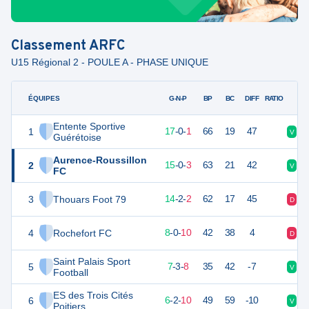
Classement
ARFC
U15 Régional 2 - POULE A - PHASE UNIQUE
ÉQUIPES
PTS
JO
G-N-P
BP
BC
DIFF
RATIO
Entente Sportive
1
51
18
17
-
0
-
1
66
19
47
V
V
Guérétoise
Aurence-Roussillon
2
45
18
15
-
0
-
3
63
21
42
V
V
FC
3
Thouars Foot 79
44
18
14
-
2
-
2
62
17
45
D
V
4
Rochefort FC
24
18
8
-
0
-
10
42
38
4
D
V
Saint Palais Sport
5
24
18
7
-
3
-
8
35
42
-7
V
N
Football
ES des Trois Cités
6
20
18
6
-
2
-
10
49
59
-10
V
D
Poitiers