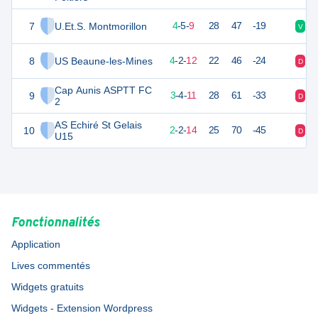
7
U.Et.S. Montmorillon
17
18
4
-
5
-
9
28
47
-19
V
D
8
US Beaune-les-Mines
14
18
4
-
2
-
12
22
46
-24
D
D
Cap Aunis ASPTT FC
9
13
18
3
-
4
-
11
28
61
-33
D
N
2
AS Echiré St Gelais
10
8
18
2
-
2
-
14
25
70
-45
D
D
U15
Fonctionnalités
Application
Lives commentés
Widgets gratuits
Widgets - Extension Wordpress