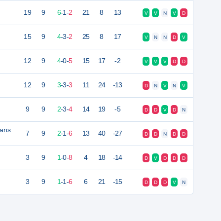
19
9
6
-
1
-
2
21
8
13
V
V
N
V
D
15
9
4
-
3
-
2
25
8
17
V
N
N
D
V
12
9
4
-
0
-
5
15
17
-2
V
V
V
D
D
12
9
3
-
3
-
3
11
24
-13
D
N
V
N
V
9
9
2
-
3
-
4
14
19
-5
D
D
V
D
N
pans
7
9
2
-
1
-
6
13
40
-27
D
D
N
D
D
3
9
1
-
0
-
8
4
18
-14
D
V
D
D
D
3
9
1
-
1
-
6
6
21
-15
D
D
D
V
N