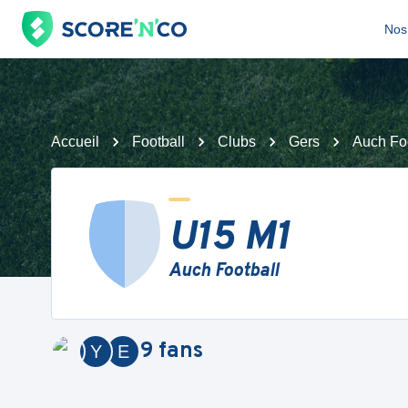
Nos 
Accueil
Football
Clubs
Gers
Auch Foo
U15 M1
Auch Football
9
fans
Y
E