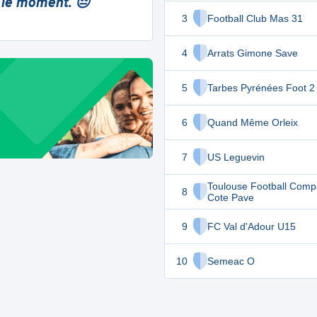
 le moment. 😔
3
Football Club Mas 31
4
Arrats Gimone Save
5
Tarbes Pyrénées Foot 2
6
Quand Même Orleix
7
US Leguevin
Toulouse Football Com
8
Cote Pave
9
FC Val d'Adour U15
10
Semeac O