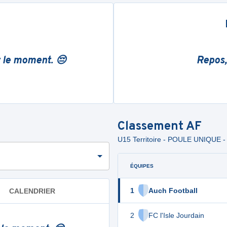
r le moment. 😔
Repos,
Classement
AF
U15 Territoire - POULE UNIQUE - D
ÉQUIPES
1
Auch Football
CALENDRIER
2
FC l'Isle Jourdain