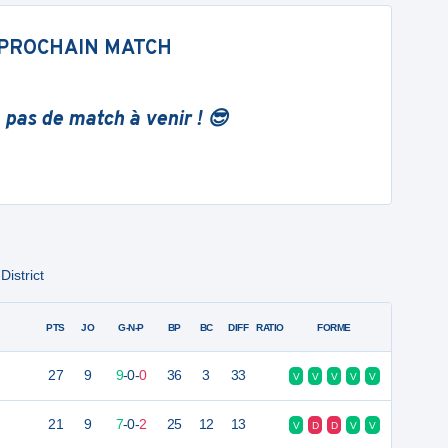
PROCHAIN MATCH
 pas de match à venir ! 😎
istrict
PTS
JO
G-N-P
BP
BC
DIFF
RATIO
FORME
27
9
9
-
0
-
0
36
3
33
V
V
V
V
V
21
9
7
-
0
-
2
25
12
13
V
D
D
V
V