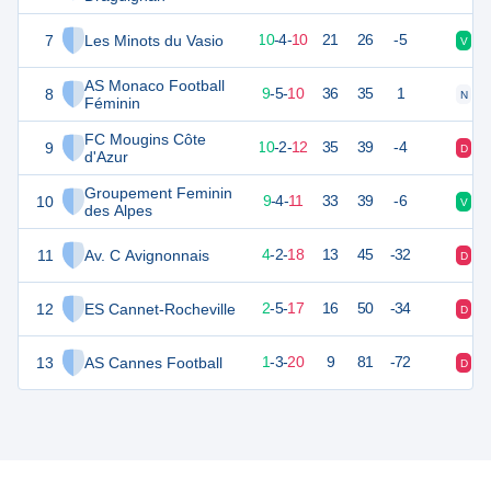
7
Les Minots du Vasio
35
24
10
-
4
-
10
21
26
-5
V
V
AS Monaco Football
8
33
24
9
-
5
-
10
36
35
1
N
N
Féminin
FC Mougins Côte
9
33
24
10
-
2
-
12
35
39
-4
D
V
d'Azur
Groupement Feminin
10
32
24
9
-
4
-
11
33
39
-6
V
D
des Alpes
11
Av. C Avignonnais
15
24
4
-
2
-
18
13
45
-32
D
V
12
ES Cannet-Rocheville
12
24
2
-
5
-
17
16
50
-34
D
D
13
AS Cannes Football
7
24
1
-
3
-
20
9
81
-72
D
D