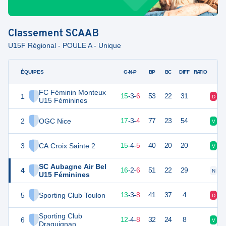
Classement
SCAAB
U15F Régional - POULE A - Unique
ÉQUIPES
PTS
JO
G-N-P
BP
BC
DIFF
RATIO
FC Féminin Monteux
1
49
24
15
-
3
-
6
53
22
31
D
V
U15 Féminines
2
OGC Nice
49
24
17
-
3
-
4
77
23
54
V
V
3
CA Croix Sainte 2
48
24
15
-
4
-
5
40
20
20
V
V
SC Aubagne Air Bel
4
48
24
16
-
2
-
6
51
22
29
N
D
U15 Féminines
5
Sporting Club Toulon
43
24
13
-
3
-
8
41
37
4
D
D
Sporting Club
6
40
24
12
-
4
-
8
32
24
8
V
N
Draguignan