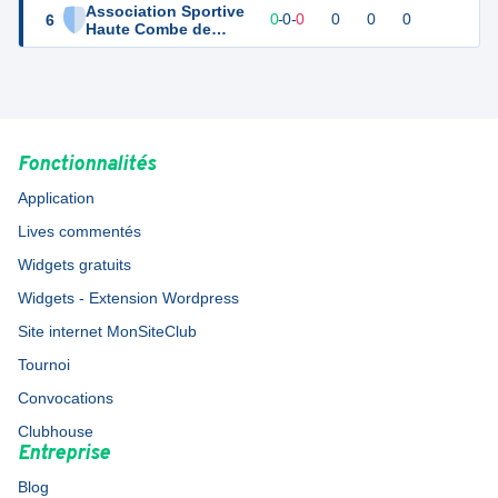
Association Sportive
6
0
0
0
-
0
-
0
0
0
0
Haute Combe de
Savoie Futsal
Fonctionnalités
Application
Lives commentés
Widgets gratuits
Widgets - Extension Wordpress
Site internet MonSiteClub
Tournoi
Convocations
Clubhouse
Entreprise
Blog