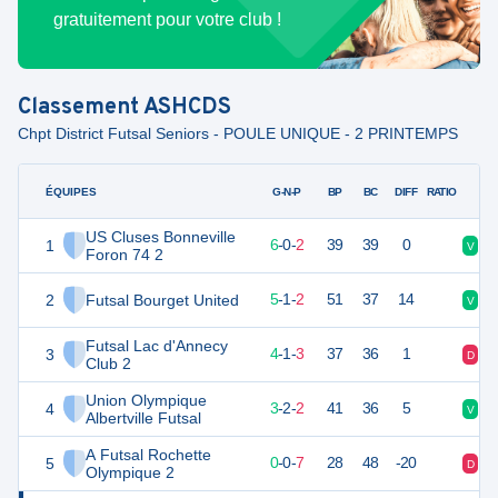
gratuitement pour votre club !
Classement
ASHCDS
Chpt District Futsal Seniors - POULE UNIQUE - 2 PRINTEMPS
ÉQUIPES
PTS
JO
G-N-P
BP
BC
DIFF
RATIO
US Cluses Bonneville
1
18
8
6
-
0
-
2
39
39
0
V
V
Foron 74 2
2
Futsal Bourget United
16
8
5
-
1
-
2
51
37
14
V
D
Futsal Lac d'Annecy
3
13
8
4
-
1
-
3
37
36
1
D
D
Club 2
Union Olympique
4
10
8
3
-
2
-
2
41
36
5
V
V
Albertville Futsal
A Futsal Rochette
5
-1
8
0
-
0
-
7
28
48
-20
D
D
Olympique 2