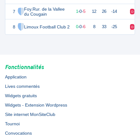
Foy.Rur. de la Vallee
7
2
7
1
-
0
-
5
12
26
-14
D
D
du Cougain
8
Limoux Football Club 2
-1
7
0
-
0
-
6
8
33
-25
D
D
Fonctionnalités
Application
Lives commentés
Widgets gratuits
Widgets - Extension Wordpress
Site internet MonSiteClub
Tournoi
Convocations