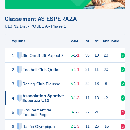
Classement
AS ESPERAZA
U13 N2 Dist - POULE A - Phase 1
ÉQUIPES
PTS
JO
G-N-P
BP
BC
DIFF
RATIO
1
Ste Om.S. St Papoul 2
16
7
5
-
1
-
1
33
10
23
V
N
2
Football Club Quillan
16
7
5
-
1
-
1
31
11
20
V
V
3
Racing Club Pieusse
16
7
5
-
1
-
1
22
16
6
V
V
Association Sportive
4
10
7
3
-
1
-
3
11
13
-2
V
N
Esperaza U13
Groupement de
5
9
7
3
-
1
-
2
22
21
1
D
V
Football Piege
Lauragais Malepere 3
6
Razès Olympique
6
7
2
-
1
-
3
11
26
-15
D
N