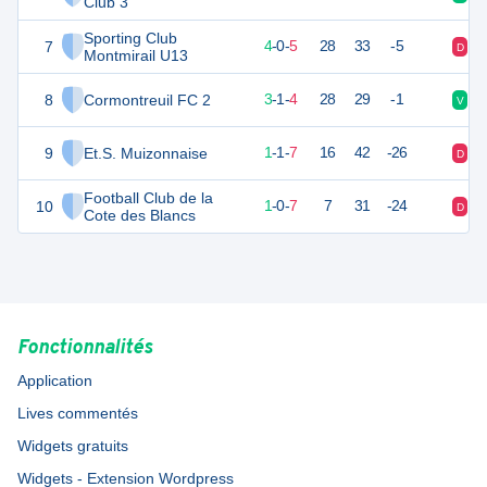
Club 3
Sporting Club
7
12
9
4
-
0
-
5
28
33
-5
D
D
Montmirail U13
8
Cormontreuil FC 2
9
9
3
-
1
-
4
28
29
-1
V
V
9
Et.S. Muizonnaise
4
9
1
-
1
-
7
16
42
-26
D
D
Football Club de la
10
2
9
1
-
0
-
7
7
31
-24
D
D
Cote des Blancs
Fonctionnalités
Application
Lives commentés
Widgets gratuits
Widgets - Extension Wordpress