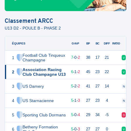
Classement
ARCC
U13 D2 - POULE B - PHASE 2
ÉQUIPES
PTS
JO
G-N-P
BP
BC
DIFF
RATIO
Football Club Tinqueux
1
21
9
7
-
0
-
2
38
17
21
V
V
Champagne
Association Racing
2
19
9
6
-
1
-
2
45
23
22
V
V
Club Champagne U13
3
US Damery
17
9
5
-
2
-
2
41
27
14
N
V
4
US Starnacienne
16
9
5
-
1
-
3
27
23
4
N
V
5
Sporting Club Dormans
15
9
5
-
0
-
4
29
34
-5
D
D
Betheny Formation
6
14
9
5
-
0
-
3
27
27
0
V
V