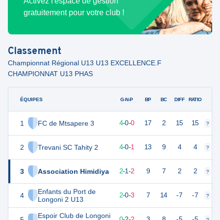
Activez l'espace de gestion
gratuitement pour votre club !
Classement
Championnat Régional U13 U13 EXCELLENCE.F
CHAMPIONNAT U13 PHAS
ÉQUIPES
PTS
JO
G-N-P
BP
BC
DIFF
RATIO
1
FC de Mtsapere 3
12
4
4
-
0
-
0
17
2
15
15
?
?
2
Trevani SC Tahity 2
12
5
4
-
0
-
1
13
9
4
4
?
?
3
Association Himidiya
7
5
2
-
1
-
2
9
7
2
2
?
?
Enfants du Port de
4
6
5
2
-
0
-
3
7
14
-7
-7
?
?
Longoni 2 U13
Espoir Club de Longoni
5
1
5
0
-
2
-
2
3
8
-5
-5
?
?