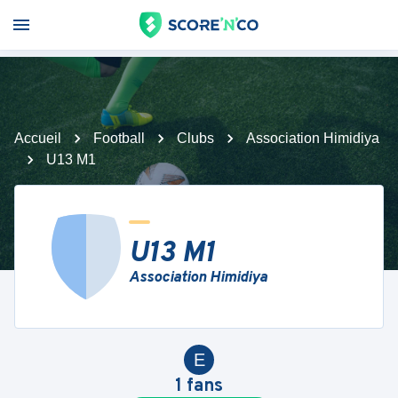
Accueil
Football
Clubs
Association Himidiya
U13 M1
U13 M1
Association Himidiya
E
1
fans