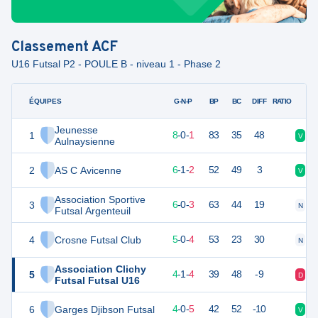
Classement
ACF
U16 Futsal P2 - POULE B - niveau 1 - Phase 2
ÉQUIPES
PTS
JO
G-N-P
BP
BC
DIFF
RATIO
Jeunesse
1
24
9
8
-
0
-
1
83
35
48
V
V
Aulnaysienne
2
AS C Avicenne
19
9
6
-
1
-
2
52
49
3
V
N
Association Sportive
3
17
9
6
-
0
-
3
63
44
19
N
D
Futsal Argenteuil
4
Crosne Futsal Club
14
9
5
-
0
-
4
53
23
30
N
V
Association Clichy
5
13
9
4
-
1
-
4
39
48
-9
D
V
Futsal Futsal U16
6
Garges Djibson Futsal
12
9
4
-
0
-
5
42
52
-10
V
V