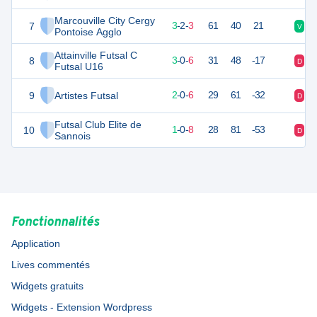
Marcouville City Cergy
7
10
9
3
-
2
-
3
61
40
21
V
N
Pontoise Agglo
Attainville Futsal C
8
9
9
3
-
0
-
6
31
48
-17
D
D
Futsal U16
9
Artistes Futsal
5
9
2
-
0
-
6
29
61
-32
D
D
Futsal Club Elite de
10
3
9
1
-
0
-
8
28
81
-53
D
D
Sannois
Fonctionnalités
Application
Lives commentés
Widgets gratuits
Widgets - Extension Wordpress