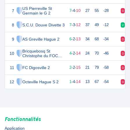
US Pierreville St
7
24
22
7
-
4
-
10
27
55
-28
D
N
Germain le G 2
8
S.C.U. Douve Divette 3
24
22
7
-
3
-
12
37
49
-12
V
D
9
AS Greville Hague 2
19
22
6
-
2
-
13
34
68
-34
D
N
Bricquebosq St
10
12
22
4
-
2
-
14
24
70
-46
D
V
Christophe du FOC
Grosville Sports 2
11
FC Digosville 2
5
22
2
-
2
-
15
21
79
-58
D
D
12
Octeville Hague S 2
4
22
1
-
4
-
14
13
67
-54
D
N
Fonctionnalités
Application