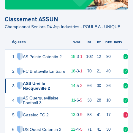
Classement
ASSUN
Championnat Seniors D4 Jsp Industries - POULE A - UNIQUE
ÉQUIPES
PTS
JO
G-N-P
BP
BC
DIFF
RATIO
1
AS Pointe Cotentin 2
57
22
18
-
3
-
1
102
12
90
V
D
2
FC Bretteville En Saire
57
22
18
-
3
-
1
70
21
49
V
V
ASS Urville
3
47
22
14
-
5
-
3
66
30
36
V
V
Nacqueville 2
AS Querquevillaise
4
39
22
11
-
6
-
5
38
28
10
V
N
Football 3
5
Gazelec FC 2
39
22
13
-
0
-
9
58
41
17
D
V
6
US Ouest Cotentin 3
39
22
12
-
4
-
5
71
41
30
V
N