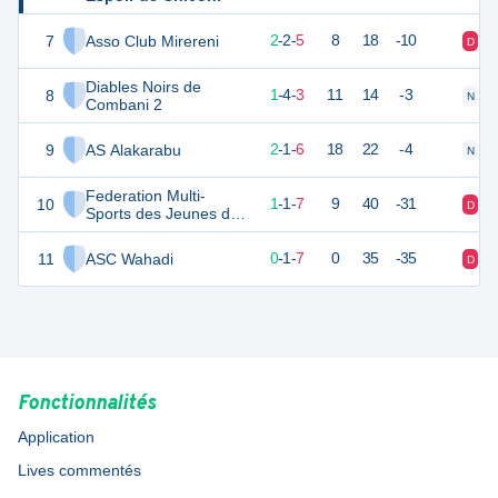
7
Asso Club Mirereni
8
9
2
-
2
-
5
8
18
-10
D
N
Diables Noirs de
8
7
8
1
-
4
-
3
11
14
-3
N
N
Combani 2
9
AS Alakarabu
7
9
2
-
1
-
6
18
22
-4
N
D
Federation Multi-
10
4
9
1
-
1
-
7
9
40
-31
D
N
Sports des Jeunes de
Vahibe 2
11
ASC Wahadi
0
9
0
-
1
-
7
0
35
-35
D
D
Fonctionnalités
Application
Lives commentés