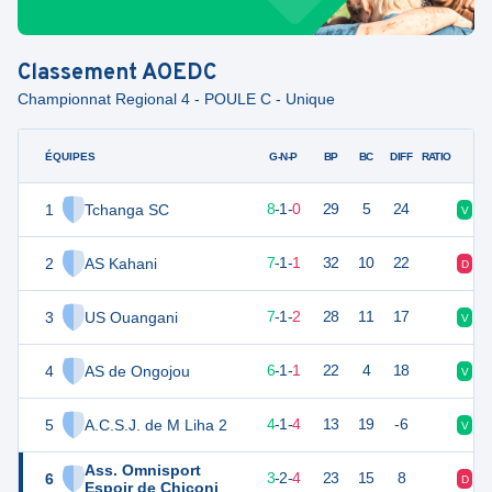
Classement
AOEDC
Championnat Regional 4 - POULE C - Unique
ÉQUIPES
PTS
JO
G-N-P
BP
BC
DIFF
RATIO
1
Tchanga SC
25
9
8
-
1
-
0
29
5
24
V
V
2
AS Kahani
22
9
7
-
1
-
1
32
10
22
D
V
3
US Ouangani
22
10
7
-
1
-
2
28
11
17
V
V
4
AS de Ongojou
19
8
6
-
1
-
1
22
4
18
V
V
5
A.C.S.J. de M Liha 2
13
9
4
-
1
-
4
13
19
-6
V
D
Ass. Omnisport
6
11
9
3
-
2
-
4
23
15
8
D
N
Espoir de Chiconi