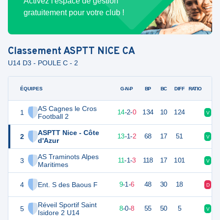
Activez l'espace de gestion
gratuitement pour votre club !
Classement
ASPTT NICE CA
U14 D3 - POULE C - 2
ÉQUIPES
PTS
JO
G-N-P
BP
BC
DIFF
RATIO
AS Cagnes le Cros
1
44
16
14
-
2
-
0
134
10
124
V
V
Football 2
ASPTT Nice - Côte
2
37
16
13
-
1
-
2
68
17
51
V
V
d'Azur
AS Traminots Alpes
3
31
16
11
-
1
-
3
118
17
101
V
D
Maritimes
4
Ent. S des Baous F
28
16
9
-
1
-
6
48
30
18
D
V
Réveil Sportif Saint
5
24
16
8
-
0
-
8
55
50
5
V
D
Isidore 2 U14