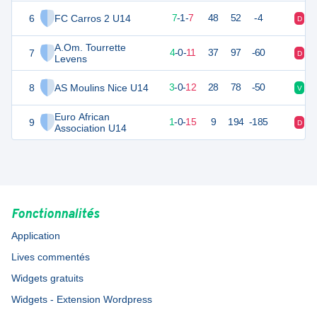
6
FC Carros 2 U14
21
16
7
-
1
-
7
48
52
-4
D
V
A.Om. Tourrette
7
10
16
4
-
0
-
11
37
97
-60
D
D
Levens
8
AS Moulins Nice U14
7
16
3
-
0
-
12
28
78
-50
V
D
Euro African
9
3
16
1
-
0
-
15
9
194
-185
D
D
Association U14
Fonctionnalités
Application
Lives commentés
Widgets gratuits
Widgets - Extension Wordpress