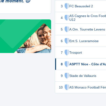
 le moment. 😔
3
FC Beausoleil 2
AS Cagnes le Cros Footb
4
U12
5
A.Om. Tourrette Levens
6
Ent.S. Luceramoise
7
Trosport
8
ASPTT Nice - Côte d'A
9
Stade de Vallauris
10
AS Monaco Football Fém