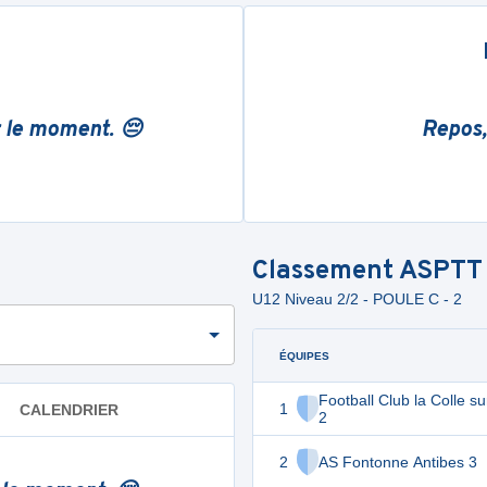
r le moment. 😔
Repos,
Classement
ASPTT 
U12 Niveau 2/2 - POULE C - 2
ÉQUIPES
Football Club la Colle s
1
CALENDRIER
2
2
AS Fontonne Antibes 3