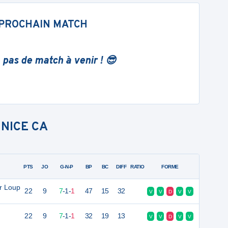
PROCHAIN MATCH
 pas de match à venir ! 😎
NICE CA
PTS
JO
G-N-P
BP
BC
DIFF
RATIO
FORME
ur Loup
22
9
7
-
1
-
1
47
15
32
V
V
D
V
V
22
9
7
-
1
-
1
32
19
13
V
V
D
V
V