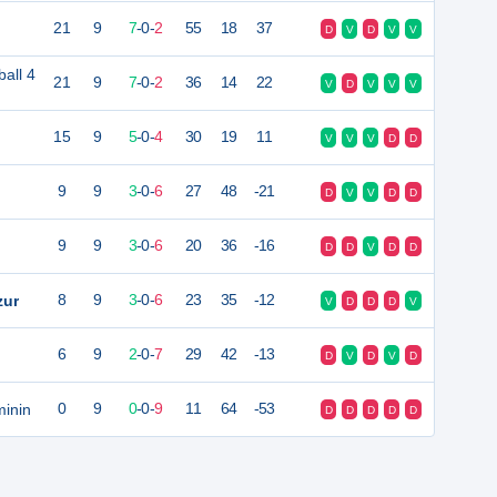
21
9
7
-
0
-
2
55
18
37
D
V
D
V
V
all 4
21
9
7
-
0
-
2
36
14
22
V
D
V
V
V
15
9
5
-
0
-
4
30
19
11
V
V
V
D
D
9
9
3
-
0
-
6
27
48
-21
D
V
V
D
D
9
9
3
-
0
-
6
20
36
-16
D
D
V
D
D
zur
8
9
3
-
0
-
6
23
35
-12
V
D
D
D
V
6
9
2
-
0
-
7
29
42
-13
D
V
D
V
D
inin
0
9
0
-
0
-
9
11
64
-53
D
D
D
D
D