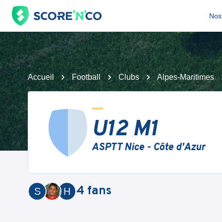
Nos 
Accueil
Football
Clubs
Alpes-Maritimes
U12 M1
ASPTT Nice - Côte d'Azur
4
fans
S
H