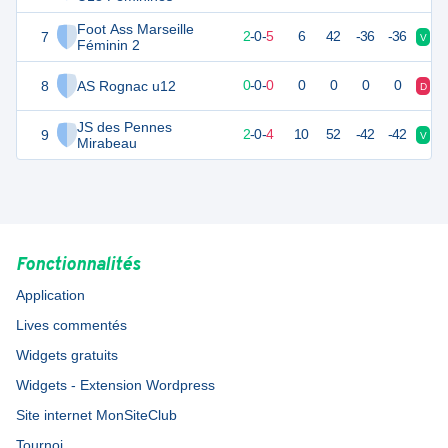
Foot Ass Marseille
7
-1
14
2
-
0
-
5
6
42
-36
-36
V
D
Féminin 2
8
AS Rognac u12
0
0
0
-
0
-
0
0
0
0
0
D
D
JS des Pennes
9
-2
14
2
-
0
-
4
10
52
-42
-42
V
D
Mirabeau
Fonctionnalités
Application
Lives commentés
Widgets gratuits
Widgets - Extension Wordpress
Site internet MonSiteClub
Tournoi