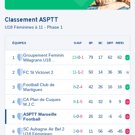
Classement
ASPTT
U18 Féminines à 11 - Phase 1
ÉQUIPES
PTS
JO
G-N-P
BP
BC
DIFF
RATIO
Groupement Feminin
1
39
14
13
-
0
-
1
79
17
62
62
V
V
Milagrans U18
Féminines
2
FC St Victoret 2
34
14
11
-
1
-
2
50
14
36
36
N
V
Football Club de
3
26
14
8
-
2
-
4
42
26
16
16
V
N
Martigues
CA Plan de Cuques
4
25
14
8
-
1
-
5
41
32
9
9
D
V
M.J.C.
ASPTT Marseille
5
18
14
6
-
0
-
8
26
32
-6
-6
D
D
Football
SC Aubagne Air Bel 2
6
-5
14
2
-
0
-
9
11
56
-45
-45
D
D
U18 Féminines