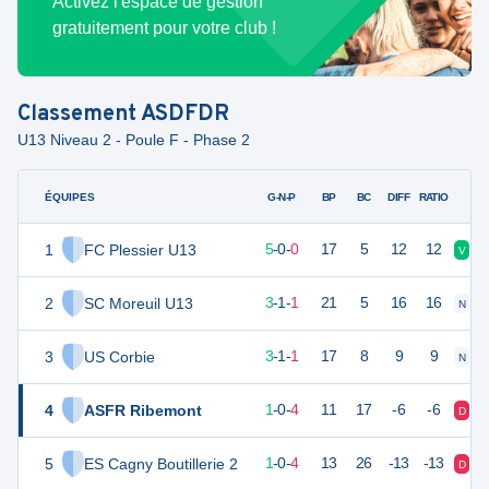
Activez l'espace de gestion
gratuitement pour votre club !
Classement
ASDFDR
U13 Niveau 2 - Poule F - Phase 2
ÉQUIPES
PTS
JO
G-N-P
BP
BC
DIFF
RATIO
1
FC Plessier U13
15
5
5
-
0
-
0
17
5
12
12
V
V
2
SC Moreuil U13
10
5
3
-
1
-
1
21
5
16
16
N
D
3
US Corbie
10
5
3
-
1
-
1
17
8
9
9
N
V
4
ASFR Ribemont
3
5
1
-
0
-
4
11
17
-6
-6
D
D
5
ES Cagny Boutillerie 2
3
5
1
-
0
-
4
13
26
-13
-13
D
D