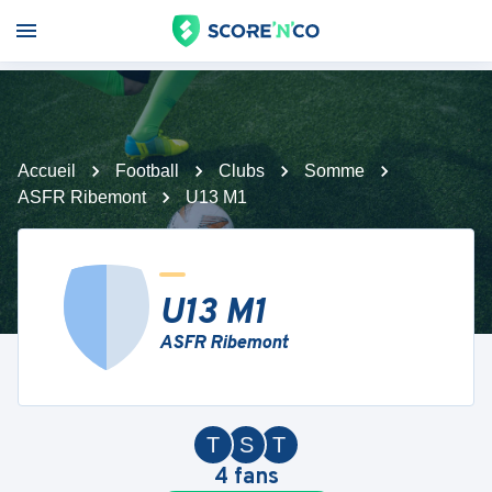
Accueil
Football
Clubs
Somme
ASFR Ribemont
U13 M1
U13 M1
ASFR Ribemont
T
S
T
4
fans