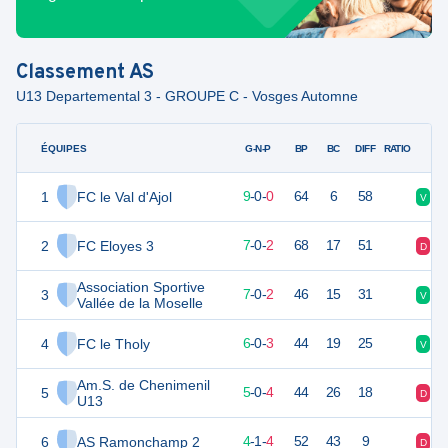
Classement
AS
U13 Departemental 3 - GROUPE C - Vosges Automne
ÉQUIPES
PTS
JO
G-N-P
BP
BC
DIFF
RATIO
1
FC le Val d'Ajol
27
9
9
-
0
-
0
64
6
58
V
V
2
FC Eloyes 3
21
9
7
-
0
-
2
68
17
51
D
V
Association Sportive
3
21
9
7
-
0
-
2
46
15
31
V
V
Vallée de la Moselle
4
FC le Tholy
18
9
6
-
0
-
3
44
19
25
V
D
Am.S. de Chenimenil
5
15
9
5
-
0
-
4
44
26
18
D
V
U13
6
AS Ramonchamp 2
13
9
4
-
1
-
4
52
43
9
D
V