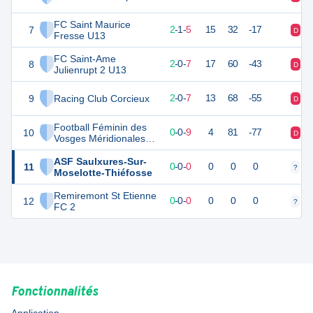
FC Saint Maurice
7
6
9
2
-
1
-
5
15
32
-17
D
N
Fresse U13
FC Saint-Ame
8
6
9
2
-
0
-
7
17
60
-43
D
D
Julienrupt 2 U13
9
Racing Club Corcieux
6
9
2
-
0
-
7
13
68
-55
D
V
Football Féminin des
10
0
9
0
-
0
-
9
4
81
-77
D
D
Vosges Méridionales
U13
ASF Saulxures-Sur-
11
0
0
0
-
0
-
0
0
0
0
?
?
Moselotte-Thiéfosse
Remiremont St Etienne
12
0
0
0
-
0
-
0
0
0
0
?
?
FC 2
Fonctionnalités