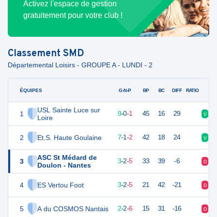
Activez l'espace de gestion
gratuitement pour votre club !
Classement
SMD
Départemental Loisirs - GROUPE A - LUNDI - 2
ÉQUIPES
PTS
JO
G-N-P
BP
BC
DIFF
RATIO
USL Sainte Luce sur
1
27
10
9
-
0
-
1
45
16
29
V
V
Loire
2
Et.S. Haute Goulaine
22
10
7
-
1
-
2
42
18
24
V
D
ASC St Médard de
3
11
10
3
-
2
-
5
33
39
-6
D
N
Doulon - Nantes
4
ES Vertou Foot
11
10
3
-
2
-
5
21
42
-21
D
N
5
A du COSMOS Nantais
8
10
2
-
2
-
6
15
31
-16
D
N