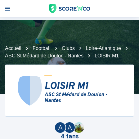
Accueil
Football
Clubs
Loire-Atlantique
ASC St Médard de Doulon - Nantes
LOISIR M1
LOISIR M1
ASC St Médard de Doulon -
Nantes
A
A
4
fans