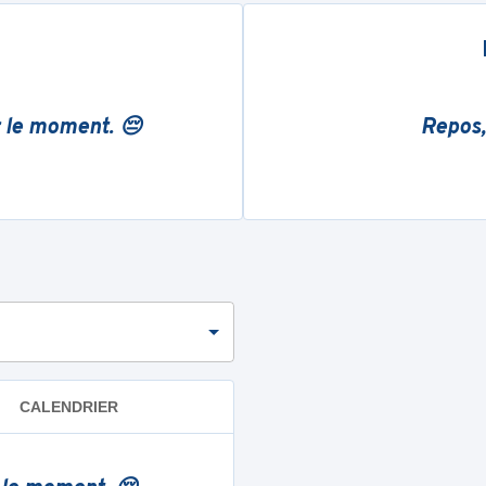
r le moment. 😔
Repos,
CALENDRIER