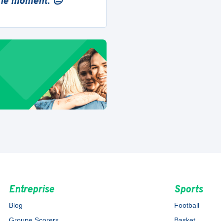
 le moment. 😔
Entreprise
Sports
Blog
Football
Groupe Scorers
Basket