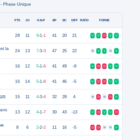
2 - Phase Unique
PTS
JO
G-N-P
BP
BC
DIFF
RATIO
FORME
28
11
9
-
1
-
1
41
20
21
V
V
D
V
V
et la
24
13
7
-
3
-
3
47
25
22
N
V
V
N
V
16
12
5
-
1
-
6
41
49
-8
V
D
D
V
V
16
14
5
-
1
-
8
41
46
-5
V
D
D
V
V
SIR
15
11
4
-
3
-
4
32
28
4
N
D
N
D
V
dans
13
12
4
-
1
-
7
30
43
-13
V
D
V
V
D
on
8
6
2
-
2
-
2
11
16
-5
D
D
N
N
V