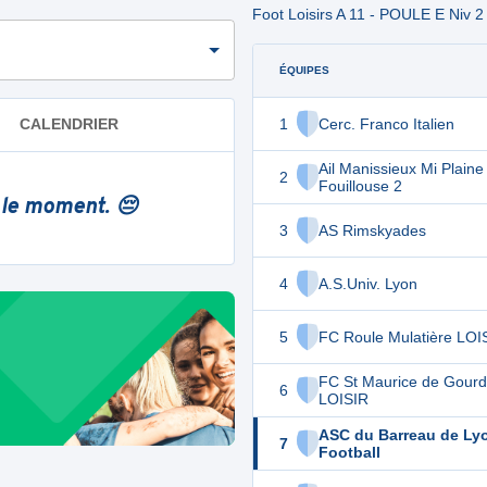
Foot Loisirs A 11 - POULE E Niv 
ÉQUIPES
1
Cerc. Franco Italien
CALENDRIER
Ail Manissieux Mi Plaine 
2
Fouillouse 2
 le moment. 😔
3
AS Rimskyades
4
A.S.Univ. Lyon
5
FC Roule Mulatière LOI
FC St Maurice de Gour
6
LOISIR
ASC du Barreau de Ly
7
Football