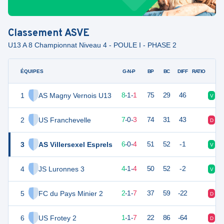
Classement
ASVE
U13 A 8 Championnat Niveau 4 - POULE I - PHASE 2
ÉQUIPES
PTS
JO
G-N-P
BP
BC
DIFF
RATIO
1
AS Magny Vernois U13
25
10
8
-
1
-
1
75
29
46
V
V
2
US Franchevelle
21
10
7
-
0
-
3
74
31
43
D
V
3
AS Villersexel Esprels
18
10
6
-
0
-
4
51
52
-1
V
D
4
JS Luronnes 3
12
10
4
-
1
-
4
50
52
-2
V
V
5
FC du Pays Minier 2
7
10
2
-
1
-
7
37
59
-22
D
D
6
US Frotey 2
3
10
1
-
1
-
7
22
86
-64
D
D