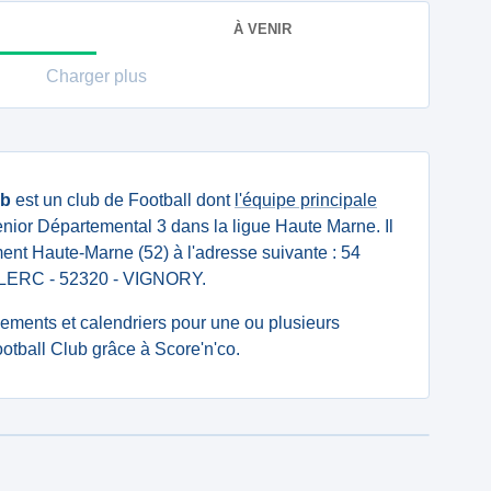
À VENIR
Charger plus
ub
est un club de Football dont
l'équipe principale
nior Départemental 3 dans la ligue Haute Marne. Il
ment Haute-Marne (52) à l'adresse suivante : 54
RC - 52320 - VIGNORY.
ssements et calendriers pour une ou plusieurs
tball Club grâce à Score'n'co.