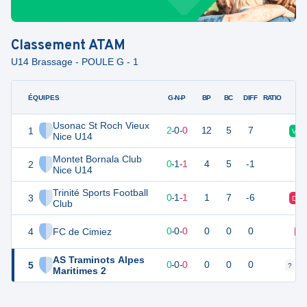
Classement
ATAM
U14 Brassage - POULE G - 1
ÉQUIPES
PTS
JO
G-N-P
BP
BC
DIFF
RATIO
Usonac St Roch Vieux
1
6
2
2
-
0
-
0
12
5
7
V
Nice U14
Montet Bornala Club
2
1
2
0
-
1
-
1
4
5
-1
N
Nice U14
Trinité Sports Football
3
1
2
0
-
1
-
1
1
7
-6
D
Club
4
FC de Cimiez
0
0
0
-
0
-
0
0
0
0
D
AS Traminots Alpes
5
0
0
0
-
0
-
0
0
0
0
?
?
Maritimes 2