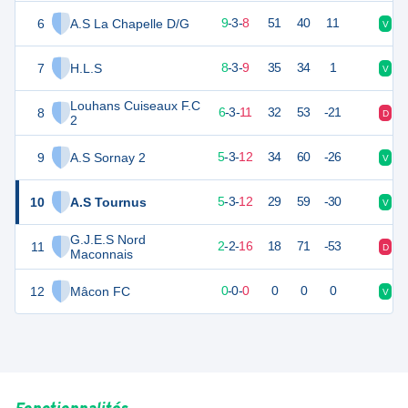
6
A.S La Chapelle D/G
30
20
9
-
3
-
8
51
40
11
V
D
7
H.L.S
27
20
8
-
3
-
9
35
34
1
V
V
Louhans Cuiseaux F.C
8
20
20
6
-
3
-
11
32
53
-21
D
D
2
9
A.S Sornay 2
18
20
5
-
3
-
12
34
60
-26
V
D
10
A.S Tournus
18
20
5
-
3
-
12
29
59
-30
V
D
G.J.E.S Nord
11
8
20
2
-
2
-
16
18
71
-53
D
D
Maconnais
12
Mâcon FC
0
0
0
-
0
-
0
0
0
0
V
V