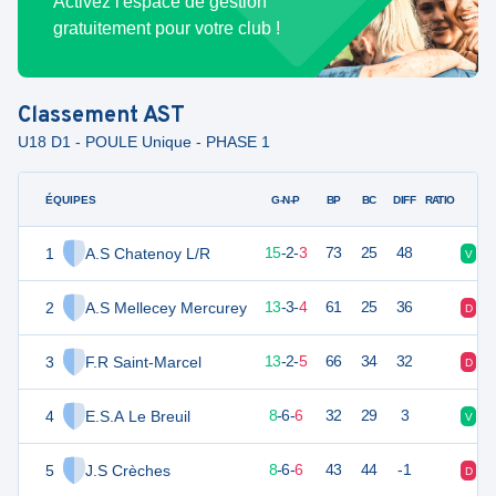
Activez l'espace de gestion
gratuitement pour votre club !
Classement
AST
U18 D1 - POULE Unique - PHASE 1
ÉQUIPES
PTS
JO
G-N-P
BP
BC
DIFF
RATIO
1
A.S Chatenoy L/R
47
20
15
-
2
-
3
73
25
48
V
N
2
A.S Mellecey Mercurey
42
20
13
-
3
-
4
61
25
36
D
V
3
F.R Saint-Marcel
41
20
13
-
2
-
5
66
34
32
D
V
4
E.S.A Le Breuil
30
20
8
-
6
-
6
32
29
3
V
N
5
J.S Crèches
30
20
8
-
6
-
6
43
44
-1
D
D