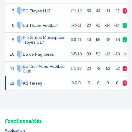
7
FC Eloyes U17
22
20
7
-
1
-
12
33
44
-11
-11
D
V
8
ES Thaon Football
21
20
6
-
3
-
11
28
42
-14
-14
V
D
Ent.S. des Municipaux
9
21
20
6
-
3
-
11
40
58
-18
-18
V
N
Troyes U17
10
ES de Fagnieres
20
20
5
-
5
-
10
39
52
-13
-13
N
V
Bar-Sur-Aube Football
11
3
20
1
-
1
-
17
20
72
-52
-52
D
D
Club
12
AS Taissy
-1
0
0
-
0
-
0
0
0
0
0
D
D
Fonctionnalités
Application