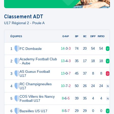
Classement
ADT
U17 Régional 2 - Poule A
ÉQUIPES
PTS
JO
G-N-P
BP
BC
DIFF
RATIO
1
FC Dombasle
45
20
14
-
3
-
3
74
20
54
54
V
V
Academy Football Club
2
43
20
13
-
4
-
3
35
17
18
18
V
D
- Aube
AS Gueux Football
3
39
20
13
-
0
-
7
45
37
8
8
D
D
U17
RC Champigneulles
4
35
20
10
-
7
-
2
50
26
24
24
N
N
U17
COS Villers lès Nancy
5
29
20
8
-
6
-
5
39
35
4
4
N
N
Football U17
6
Bazeilles US U17
29
20
8
-
5
-
7
29
29
0
0
V
V