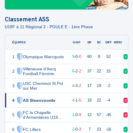
Classement
ASS
U18F à 11 Régional 2 - POULE E - 1ère Phase
ÉQUIPES
PTS
JO
G-N-P
BP
BC
DIFF
RATIO
1
Olympique Marcquois
27
9
9
-
0
-
0
60
8
52
V
V
Villeneuve d'Ascq
2
20
10
6
-
2
-
2
37
22
15
V
V
Football Féminin
USC Cheminot St Pol
3
14
10
4
-
3
-
2
17
19
-2
V
D
sur Mer
4
AS Steenvoorde
13
10
4
-
1
-
5
18
22
-4
D
D
FC la Chapelle
5
3
10
1
-
0
-
9
12
57
-45
D
D
d'Armentières U18
Féminines
6
FC Lillers
2
9
2
-
0
-
3
7
23
-16
V
V