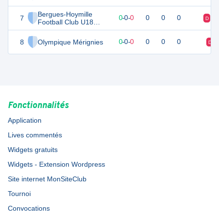
Bergues-Hoymille
7
0
0
0
-
0
-
0
0
0
0
D
D
Football Club U18
Féminines
8
Olympique Mérignies
0
0
0
-
0
-
0
0
0
0
D
Fonctionnalités
Application
Lives commentés
Widgets gratuits
Widgets - Extension Wordpress
Site internet MonSiteClub
Tournoi
Convocations