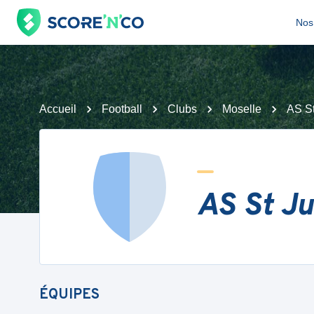
Nos 
Accueil
Football
Clubs
Moselle
AS St
AS St Ju
ÉQUIPES