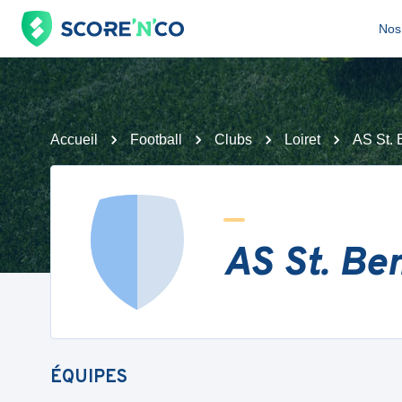
Nos 
Accueil
Football
Clubs
Loiret
AS St. 
AS St. Ben
ÉQUIPES