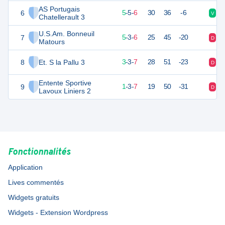
AS Portugais
6
20
16
5
-
5
-
6
30
36
-6
V
N
Chatellerault 3
U.S.Am. Bonneuil
7
16
16
5
-
3
-
6
25
45
-20
D
V
Matours
8
Et. S la Pallu 3
9
16
3
-
3
-
7
28
51
-23
D
V
Entente Sportive
9
0
16
1
-
3
-
7
19
50
-31
D
D
Lavoux Liniers 2
Fonctionnalités
Application
Lives commentés
Widgets gratuits
Widgets - Extension Wordpress