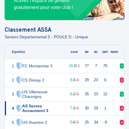
Activez l'espace de gestion
gratuitement pour votre club !
Classement
ASSA
Seniors Departemental 5 - POULE D - Unique
ÉQUIPES
PTS
JO
G-N-P
BP
BC
DIFF
RATIO
1
FC Montamise 3
45
16
15
-
0
-
1
77
7
70
V
V
2
CS Dissay 2
30
16
9
-
3
-
4
29
23
6
D
V
US Villeneuve
3
26
16
8
-
2
-
6
35
23
12
V
V
Chauvigny
AS Sevres
4
22
16
7
-
3
-
4
30
29
1
D
V
Anxaumont 3
5
US Avanton 2
21
16
5
-
6
-
5
25
34
-9
D
D