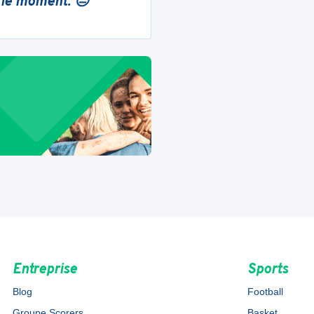
 le moment. 😔
Entreprise
Sports
Blog
Football
Groupe Scorers
Basket