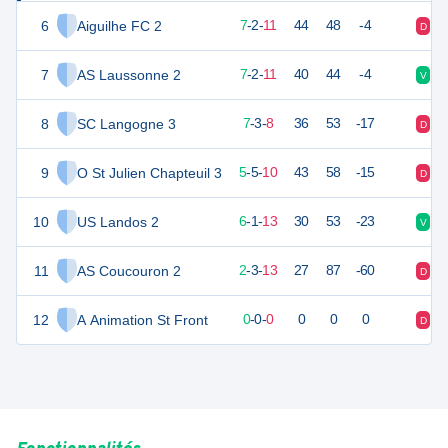
6
Aiguilhe FC 2
23
20
7
-
2
-
11
44
48
-4
D
V
7
AS Laussonne 2
23
20
7
-
2
-
11
40
44
-4
V
D
8
SC Langogne 3
22
20
7
-
3
-
8
36
53
-17
D
D
9
O St Julien Chapteuil 3
20
20
5
-
5
-
10
43
58
-15
D
V
10
US Landos 2
19
20
6
-
1
-
13
30
53
-23
V
D
11
AS Coucouron 2
7
20
2
-
3
-
13
27
87
-60
D
D
12
A Animation St Front
0
0
0
-
0
-
0
0
0
0
D
V