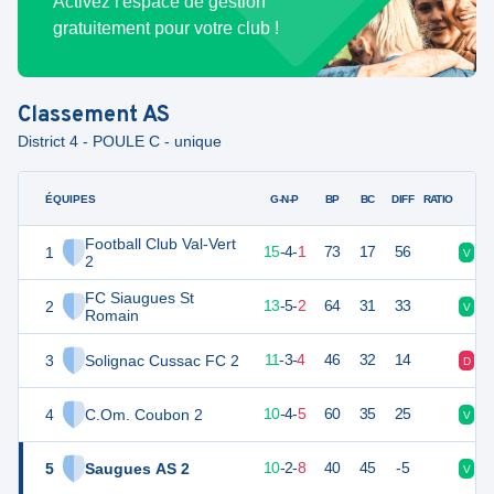
Activez l'espace de gestion
gratuitement pour votre club !
Classement
AS
District 4 - POULE C - unique
ÉQUIPES
PTS
JO
G-N-P
BP
BC
DIFF
RATIO
Football Club Val-Vert
1
49
20
15
-
4
-
1
73
17
56
V
V
2
FC Siaugues St
2
44
20
13
-
5
-
2
64
31
33
V
V
Romain
3
Solignac Cussac FC 2
34
20
11
-
3
-
4
46
32
14
D
N
4
C.Om. Coubon 2
33
20
10
-
4
-
5
60
35
25
V
V
5
Saugues AS 2
32
20
10
-
2
-
8
40
45
-5
V
V