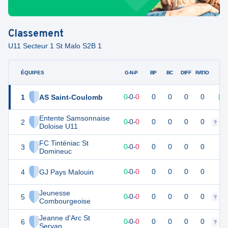
Classement
U11 Secteur 1 St Malo S2B 1
ÉQUIPES
PTS
JO
G-N-P
BP
BC
DIFF
RATIO
1
AS Saint-Coulomb
0
0
0
-
0
-
0
0
0
0
0
V
Entente Samsonnaise
2
0
0
0
-
0
-
0
0
0
0
0
?
?
Doloise U11
FC Tinténiac St
3
0
0
0
-
0
-
0
0
0
0
0
Domineuc
4
GJ Pays Malouin
0
0
0
-
0
-
0
0
0
0
0
Jeunesse
5
0
0
0
-
0
-
0
0
0
0
0
?
?
Combourgeoise
Jeanne d'Arc St
6
0
0
0
-
0
-
0
0
0
0
0
?
?
Servan