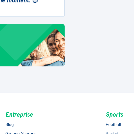
 le moment. 😔
Entreprise
Sports
Blog
Football
Groupe Scorers
Basket