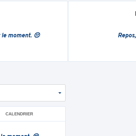
r le moment. 😔
Repos,
CALENDRIER