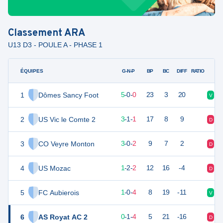
Classement
ARA
U13 D3 - POULE A - PHASE 1
ÉQUIPES
PTS
JO
G-N-P
BP
BC
DIFF
RATIO
1
Dômes Sancy Foot
15
5
5
-
0
-
0
23
3
20
V
V
2
US Vic le Comte 2
10
5
3
-
1
-
1
17
8
9
D
V
3
CO Veyre Monton
9
5
3
-
0
-
2
9
7
2
D
V
4
US Mozac
5
5
1
-
2
-
2
12
16
-4
D
N
5
FC Aubierois
3
5
1
-
0
-
4
8
19
-11
V
D
6
AS Royat AC 2
1
5
0
-
1
-
4
5
21
-16
D
D