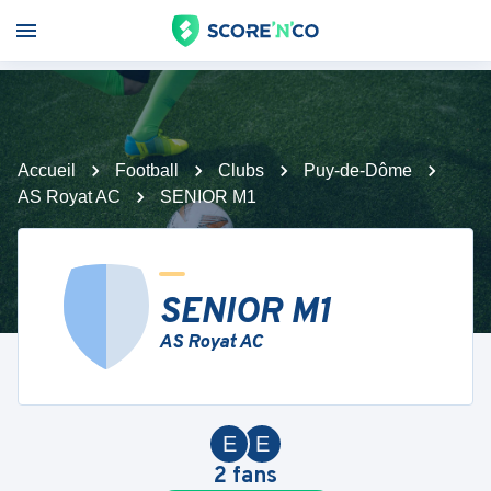
Accueil
Football
Clubs
Puy-de-Dôme
AS Royat AC
SENIOR M1
SENIOR M1
AS Royat AC
E
E
2
fans