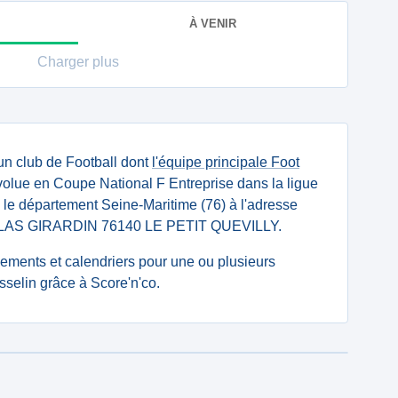
À VENIR
Charger plus
un club de Football dont
l'équipe principale Foot
olue en Coupe National F Entreprise dans la ligue
s le département Seine-Maritime (76) à l'adresse
ISLAS GIRARDIN 76140 LE PETIT QUEVILLY.
ssements et calendriers pour une ou plusieurs
selin grâce à Score'n'co.