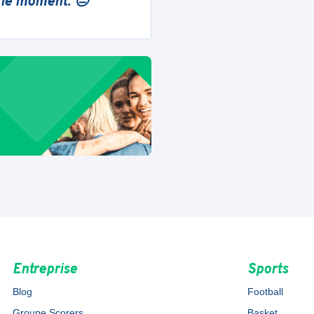
 le moment. 😔
Entreprise
Sports
Blog
Football
Groupe Scorers
Basket