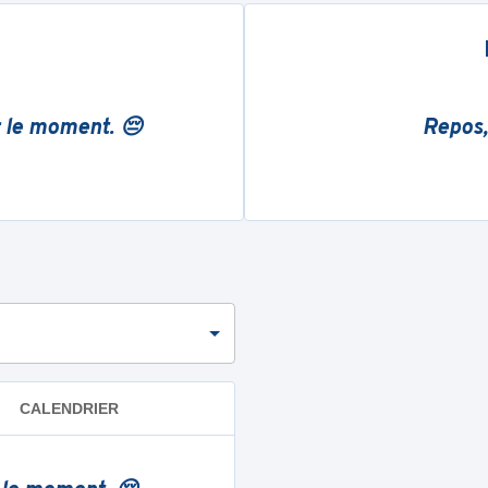
r le moment. 😔
Repos,
CALENDRIER