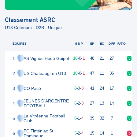
Classement
ASRC
U13 Critérium - D2B - Unique
ÉQUIPES
PTS
JO
G-N-P
BP
BC
DIFF
RATIO
1
AS Vignoc Hédé Guipel
30
11
10
-
0
-
1
48
21
27
V
V
2
US Chateaugiron U13
30
11
10
-
0
-
1
47
11
36
V
V
3
CO Pacé
24
11
8
-
0
-
3
41
24
17
V
V
JEUNES D'ARGENTRE
4
20
11
6
-
2
-
3
27
13
14
V
V
FOOTBALL
La Vitréenne Football
5
19
11
6
-
1
-
4
39
32
7
V
N
Club
FC Tinténiac St
6
17
11
5
-
2
-
4
15
14
1
D
D
Domineuc