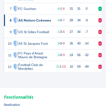
7
FC Guichen
13
11
4
-
1
-
6
31
31
0
V
D
8
AS Retiers-Coësmes
12
11
4
-
0
-
7
28
34
-6
D
V
9
US St Gilles Football
8
11
2
-
3
-
6
27
34
-7
D
D
10
AS St Jacques Foot
8
11
3
-
0
-
8
26
40
-14
D
D
FC Pays d'Anast
11
6
11
2
-
0
-
9
24
56
-32
D
D
Maure de Bretagne
Football Club de
12
1
11
0
-
1
-
10
10
59
-49
D
D
Mordelles
Fonctionnalités
Application