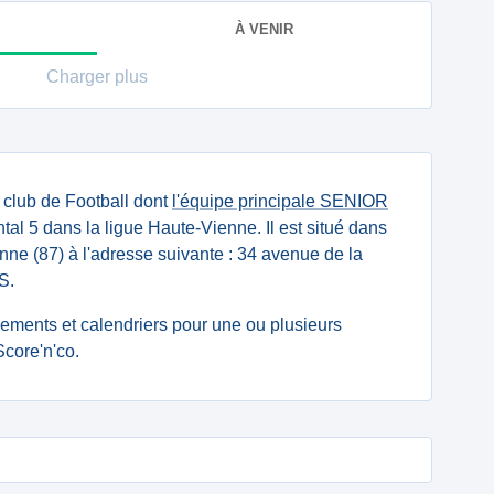
À VENIR
Charger plus
 club de Football dont
l'équipe principale SENIOR
l 5 dans la ligue Haute-Vienne. Il est situé dans
ne (87) à l'adresse suivante : 34 avenue de la
S.
ssements et calendriers pour une ou plusieurs
core'n'co.