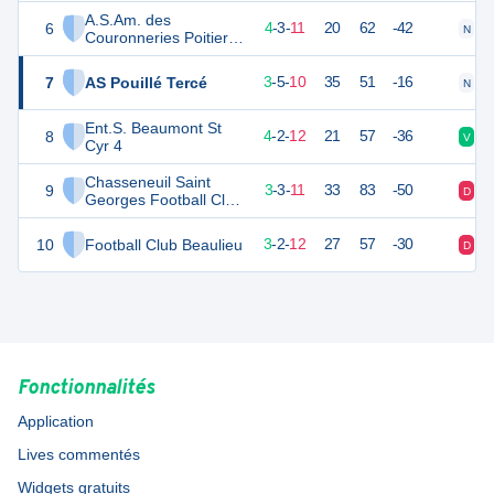
A.S.Am. des
6
15
18
4
-
3
-
11
20
62
-42
N
V
Couronneries Poitiers
2
7
AS Pouillé Tercé
14
18
3
-
5
-
10
35
51
-16
N
D
Ent.S. Beaumont St
8
14
18
4
-
2
-
12
21
57
-36
V
D
Cyr 4
Chasseneuil Saint
9
11
18
3
-
3
-
11
33
83
-50
D
D
Georges Football Club
3
10
Football Club Beaulieu
10
18
3
-
2
-
12
27
57
-30
D
V
Fonctionnalités
Application
Lives commentés
Widgets gratuits