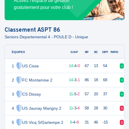
Activez l'espace de gestion
gratuitement pour votre club !
Classement
ASPT 86
Seniors Departemental 4 - POULE D - Unique
ÉQUIPES
PTS
JO
G-N-P
BP
BC
DIFF
RATIO
1
US Cisse
46
18
14
-
4
-
0
67
13
54
V
N
2
FC Montamise 2
45
18
14
-
3
-
1
86
18
68
V
N
3
CS Dissay
38
18
11
-
5
-
2
57
20
37
V
N
4
US Jaunay Marigny 2
36
18
11
-
3
-
4
58
28
30
D
V
5
US Vicq S/Gartempe 2
22
18
6
-
4
-
8
31
46
-15
D
D