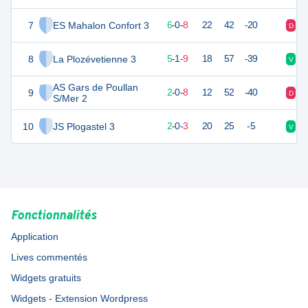
7
ES Mahalon Confort 3
16
16
6
-
0
-
8
22
42
-20
D
D
8
La Plozévetienne 3
15
16
5
-
1
-
9
18
57
-39
V
D
AS Gars de Poullan
9
-1
17
2
-
0
-
8
12
52
-40
D
D
S/Mer 2
10
JS Plogastel 3
2
9
2
-
0
-
3
20
25
-5
V
V
Fonctionnalités
Application
Lives commentés
Widgets gratuits
Widgets - Extension Wordpress