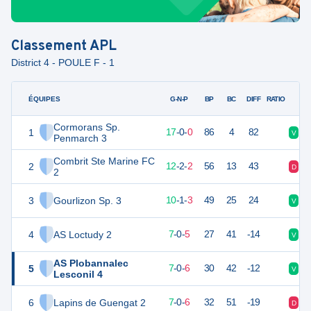
Classement
APL
District 4 - POULE F - 1
ÉQUIPES
PTS
JO
G-N-P
BP
BC
DIFF
RATIO
Cormorans Sp.
1
51
17
17
-
0
-
0
86
4
82
V
V
Penmarch 3
Combrit Ste Marine FC
2
38
16
12
-
2
-
2
56
13
43
D
V
2
3
Gourlizon Sp. 3
29
16
10
-
1
-
3
49
25
24
V
V
4
AS Loctudy 2
18
15
7
-
0
-
5
27
41
-14
V
D
AS Plobannalec
5
17
17
7
-
0
-
6
30
42
-12
V
V
Lesconil 4
6
Lapins de Guengat 2
17
17
7
-
0
-
6
32
51
-19
D
D