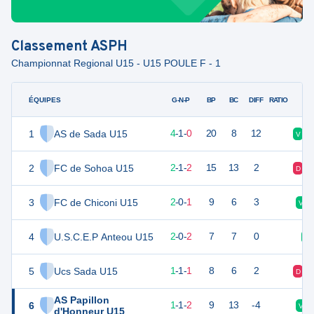
Classement
ASPH
Championnat Regional U15 - U15 POULE F - 1
ÉQUIPES
PTS
JO
G-N-P
BP
BC
DIFF
RATIO
1
AS de Sada U15
13
5
4
-
1
-
0
20
8
12
V
2
FC de Sohoa U15
7
5
2
-
1
-
2
15
13
2
D
3
FC de Chiconi U15
6
3
2
-
0
-
1
9
6
3
V
4
U.S.C.E.P Anteou U15
6
4
2
-
0
-
2
7
7
0
V
5
Ucs Sada U15
4
3
1
-
1
-
1
8
6
2
D
AS Papillon
6
4
4
1
-
1
-
2
9
13
-4
V
d'Honneur U15