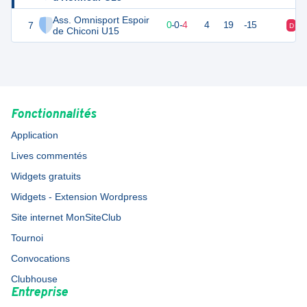
Ass. Omnisport Espoir
7
0
4
0
-
0
-
4
4
19
-15
D
de Chiconi U15
Fonctionnalités
Application
Lives commentés
Widgets gratuits
Widgets - Extension Wordpress
Site internet MonSiteClub
Tournoi
Convocations
Clubhouse
Entreprise