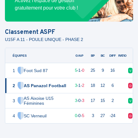
Activez l'espace de gestion
gratuitement pour votre club !
Classement
ASPF
U15F A 11 - POULE UNIQUE - PHASE 2
ÉQUIPES
PTS
JO
G-N-P
BP
BC
DIFF
RATIO
1
Foot Sud 87
16
6
5
-
1
-
0
25
9
16
V
V
2
AS Panazol Football
10
6
3
-
1
-
2
18
12
6
D
D
AS Aixoise U15
3
9
6
3
-
0
-
3
17
15
2
V
V
Féminines
4
SC Verneuil
-1
6
0
-
0
-
5
3
27
-24
D
D