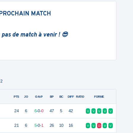
PROCHAIN MATCH
 pas de match à venir ! 😎
 2
PTS
JO
G-N-P
BP
BC
DIFF
RATIO
FORME
24
6
6
-
0
-
0
47
5
42
V
V
V
V
V
21
6
5
-
0
-
1
26
10
16
V
V
D
V
V