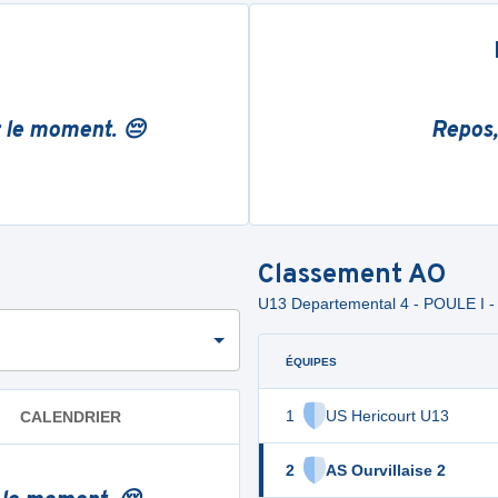
r le moment. 😔
Repos,
Classement
AO
U13 Departemental 4 - POULE I -
ÉQUIPES
1
US Hericourt U13
CALENDRIER
2
AS Ourvillaise 2