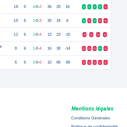
18
6
4
-
0
-
2
36
20
16
V
V
V
V
D
15
6
3
-
0
-
3
30
24
6
V
D
V
D
D
12
6
2
-
0
-
4
13
23
-10
D
D
D
D
te
8
6
1
-
0
-
4
16
30
-14
D
D
D
V
D
6
6
0
-
0
-
6
10
66
-56
D
D
D
D
D
Mentions légales
Conditions Générales
Politique de confidentialité