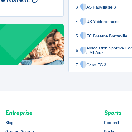
 le moment. 😔
3
AS Fauvillaise 3
4
US Yebleronnaise
5
FC Breaute Bretteville
Association Sportive Cô
6
d'Albâtre
7
Cany FC 3
Entreprise
Sports
Blog
Football
Groupe Scorers
Basket