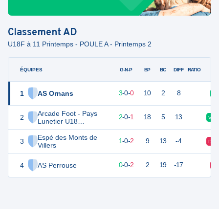
Classement
AD
U18F à 11 Printemps - POULE A - Printemps 2
ÉQUIPES
PTS
JO
G-N-P
BP
BC
DIFF
RATIO
1
AS Ornans
9
3
3
-
0
-
0
10
2
8
V
Arcade Foot - Pays
2
6
3
2
-
0
-
1
18
5
13
V
Lunetier U18
Féminines
Espé des Monts de
3
3
3
1
-
0
-
2
9
13
-4
D
Villers
4
AS Perrouse
-1
3
0
-
0
-
2
2
19
-17
D