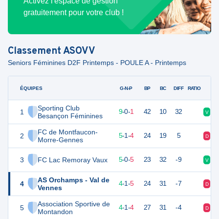
Activez l'espace de gestion
gratuitement pour votre club !
Classement
ASOVV
Seniors Féminines D2F Printemps - POULE A - Printemps
ÉQUIPES
PTS
JO
G-N-P
BP
BC
DIFF
RATIO
Sporting Club
1
27
10
9
-
0
-
1
42
10
32
V
V
Besançon Féminines
FC de Montfaucon-
2
16
10
5
-
1
-
4
24
19
5
D
V
Morre-Gennes
3
FC Lac Remoray Vaux
15
10
5
-
0
-
5
23
32
-9
V
D
AS Orchamps - Val de
4
13
10
4
-
1
-
5
24
31
-7
D
V
Vennes
Association Sportive de
5
12
10
4
-
1
-
4
27
31
-4
D
D
Montandon