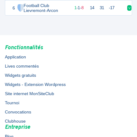
Football Club
6
4
10
1
-
1
-
8
14
31
-17
V
D
Lievremont-Arcon
Fonctionnalités
Application
Lives commentés
Widgets gratuits
Widgets - Extension Wordpress
Site internet MonSiteClub
Tournoi
Convocations
Clubhouse
Entreprise
Blog